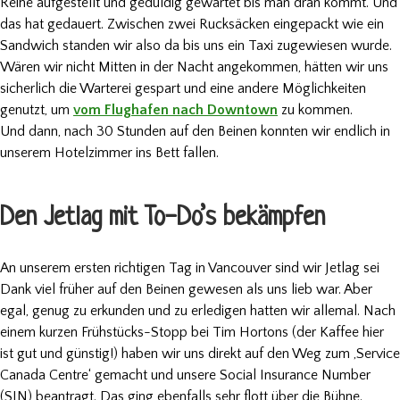
Reihe aufgestellt und geduldig gewartet bis man dran kommt. Und
das hat gedauert. Zwischen zwei Rucksäcken eingepackt wie ein
Sandwich standen wir also da bis uns ein Taxi zugewiesen wurde.
Wären wir nicht Mitten in der Nacht angekommen, hätten wir uns
sicherlich die Warterei gespart und eine andere Möglichkeiten
genutzt, um
vom Flughafen nach Downtown
zu kommen.
Und dann, nach 30 Stunden auf den Beinen konnten wir endlich in
unserem Hotelzimmer ins Bett fallen.
Den Jetlag mit To-Do’s bekämpfen
An unserem ersten richtigen Tag in Vancouver sind wir Jetlag sei
Dank viel früher auf den Beinen gewesen als uns lieb war. Aber
egal, genug zu erkunden und zu erledigen hatten wir allemal. Nach
einem kurzen Frühstücks-Stopp bei
Tim Hortons
(der Kaffee hier
ist gut und günstig!) haben wir uns direkt auf den Weg zum ‚
Service
Canada Centre
‘ gemacht und unsere Social Insurance Number
(SIN) beantragt. Das ging ebenfalls sehr flott über die Bühne.