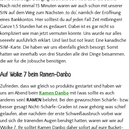
Nach nicht einmal 15 Minuten waren wir auch schon mit unserer
SIN auf dem Weg zum Nächsten ‚to do‘, nämlich der Eröffnung
eines Bankkontos. Hier solltest du auf jeden Fall Zeit mitbringen!
Ganze 1,5 Stunden hat es gedauert. Dabei ist es gar nicht so
kompliziert wie man jetzt vermuten könnte. Uns wurde nur alles
seeeehr ausführlich erklärt. Und last but not least: Eine kanadische
SIM-Karte. Die haben wir uns ebenfalls gleich besorgt. Somit
hatten wir innerhalb von drei Stunden alle drei Dinge beisammen,
die wir für die Jobsuche benötigen.
Auf Wolke 7 beim Ramen-Danbo
Zufrieden, dass wir gleich so produktiv gestartet sind haben wir
uns am Abend beim
Ramen Danbo
mit (was sollte es auch
anderes sein)
RAMEN
belohnt. Bei den gewünschten Schärfe- bzw.
besser gesagt Nicht-Schärfe-Graden ist zwar gehörig was schief
gelaufen, aber nachdem der erste Schweißausbruch vorbei war
und sich die tränenden Augen beruhigt hatten, waren wir wie auf
Wolke 7. Ihr solltet Ramen Danbo daher sofort auf eure Bucket-