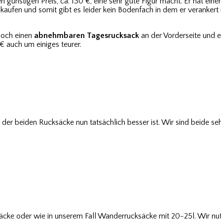
n günstigen Preis, ca. 130 €, eine sehr gute Figur macht. Er hat einen
aufen und somit gibt es leider kein Bodenfach in dem er verankert is
noch einen
abnehmbaren Tagesrucksack
an der Vorderseite und 
€ auch um einiges teurer.
er der beiden Rucksäcke nun tatsächlich besser ist. Wir sind beide s
cke oder wie in unserem Fall Wanderrucksäcke mit 20-25l. Wir nu