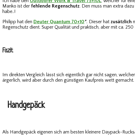
Ich habe den
Outdoorer Work & Travel 75+10L
,
welcher für eine
Manko ist der
fehlende Regenschutz
. Den muss man extra dazu k
habe..!
Philipp hat den
Deuter Quantum 70+10
*.
Dieser hat
zusätzlich
Regenschutz dient. Super Qualität und praktisch, aber mit ca. 250 
Fazit
Im direkten Vergleich lässt sich eigentlich gar nicht sagen, welch
ärgerlich, wird aber durch den günstigen Kaufpreis wett gemacht.
Handgepäck
Als Handgepäck eigenen sich am besten kleinere Daypack-Rucksä