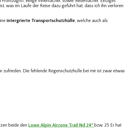
 Frontzugriff, einige Innenfächer, sowie Seitenfächer. Einziges
t, was im Laufe der Reise dazu geführt hat, dass ich ihn verloren
eine
intergrierte Transportschutzhülle
, welche auch als
ehr zufrieden. Die fehlende Regenschutzhülle bei mir ist zwar etwas
tzen beide den
Lowe Alpin Airzone Trail Nd 24
*
bzw. 25 Er hat