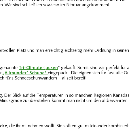
n. Wir sind schließlich sowieso im Februar angekommen!
wertvollen Platz und man erreicht gleichzeitig mehr Ordnung in sei
o genannte
Tri-Climate-Jacken
* gekauft. Somit sind wir perfekt fü
r
„Allrounder“ Schuhe
*
eingepackt. Die eignen sich für fast alle O
 für’s Schneeschuhwandern – allzeit bereit!
ig. Der Blick auf die Temperaturen in so manchen Regionen Kanadas 
 Minusgrade zu überstehen, kommt man nicht um den altbewährten 
ücke
, die ihr mitnehmen wollt. Sie sollten gut miteinander kombinier