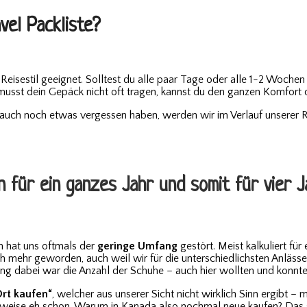
vel Packliste?
n Reisestil geeignet. Solltest du alle paar Tage oder alle 1-2 Woch
d musst dein Gepäck nicht oft tragen, kannst du den ganzen Komfort 
 auch noch etwas vergessen haben, werden wir im Verlauf unserer 
n für ein ganzes Jahr und somit für vier 
en hat uns oftmals der
geringe Umfang
gestört. Meist kalkuliert fü
lich mehr geworden, auch weil wir für die unterschiedlichsten Anläss
 dabei war die Anzahl der Schuhe – auch hier wollten und konnten
Ort kaufen“
, welcher aus unserer Sicht nicht wirklich Sinn ergibt
rweise eh schon. Warum in Kanada also nochmal neue kaufen? Das s