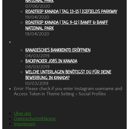
NATIONAL PARK
07/06/2020
ROADTRIP KANADA | TAG 13-15 | ICEFIELDS PARKWAY
19/04/2020
ROADTRIP KANADA | TAG 9-12 | BANFF & BANFF
NATIONAL PARK
19/04/2020
POPULAR POSTS
KANADISCHES BANKKONTO ERÖFFNEN
04/03/2019
BACKPACKER JOBS IN KANADA
08/03/2019
WELCHE UNTERLAGEN BENÖTIGST DU FÜR DEINE
BEWERBUNG IN KANADA?
10/03/2019
Error: Please check if you enter Instagram username and
Access Token in Theme Setting > Social Profiles
Über uns
Datenschutzerklärung
Impressum