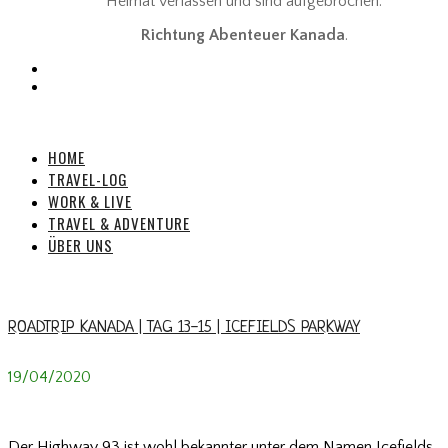
Heimat verlassen und sind aufgebrochen:
Richtung Abenteuer Kanada
.
HOME
TRAVEL-LOG
WORK & LIVE
TRAVEL & ADVENTURE
ÜBER UNS
BOW LAKE
ROADTRIP KANADA | TAG 13-15 | ICEFIELDS PARKWAY
19/04/2020
Der Highway 93 ist wohl bekannter unter dem Namen Icefields