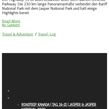
Parkway. Die 230 km lange Panoramastraße verbindet den Banff
National Park mit dem Jasper National Park und hält einige
Highlights bereit.
Read More
No Comment
Travel & Adventure
/
Travel-Log
RECENT POSTS
ROADTRIP KANADA | TAG 16-21 | JASPER & JASPER